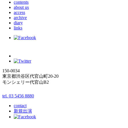
contents
about us
access
archive
diary
links
150-0034
東京都渋谷区代官山町20-20
モンシェリー代官山B2
tel. 03 5456 8880
contact
新規出演