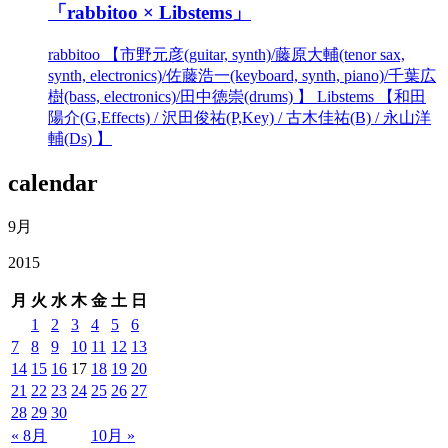
「rabbitoo × Libstems」
rabbitoo 【市野元彦(guitar, synth)/藤原大輔(tenor sax,
synth, electronics)/佐藤浩一(keyboard, synth, piano)/千葉広
樹(bass, electronics)/田中徳崇(drums) 】 Libstems 【和田
陽介(G,Effects) / 沢田俊祐(P,Key) / 古木佳祐(B) / 永山洋
輔(Ds) 】
calendar
9月
2015
月
火
水
木
金
土
日
1
2
3
4
5
6
7
8
9
10
11
12
13
14
15
16
17
18
19
20
21
22
23
24
25
26
27
28
29
30
« 8月
10月 »