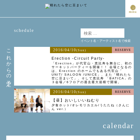
schedule
イベント名・アーティスト名で検索
これからの予定
2016/04/10
RESERVE
(Sun)
Erection -Circuit Party-
「Erection」が代官山・恵比寿を舞台に、初の
サーキットパーティーを開催！！ 会場となるの
は、Erection のホームでもある代官山「
UNIT/ SALOON /UNICE」、また「晴れたら
空に豆まいて」、そして恵比寿 「BATICA」の
３会場／6フロアの過去最大規模で開催。
2016/04/10
RESERVE
(Sun)
【昼】おいしいいねむり
夕食ホット/オレモリカエル/うたたね（さんに
ん ver.）
calendar