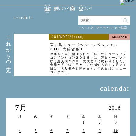
schedule
イベント名・アーティスト名で検索
これからの予定
2016/07/21
RESERVE
(Thu)
宮古島ミュージックコンベンション
2016 大反省会!!
今年５月末に開催された「宮古島ミュージック
コンベンション２０１６」は、連日ピーカンと
ゆう悪天候？の中、大成功！に終わりました。
余韻が長く続く日々、まだ感触も残る７月２１
日に、大反省会を開きます。この日は、ミュー
ジックコ...
calendar
7月
2016
月
火
水
木
金
土
日
1
2
3
4
5
6
7
8
9
10