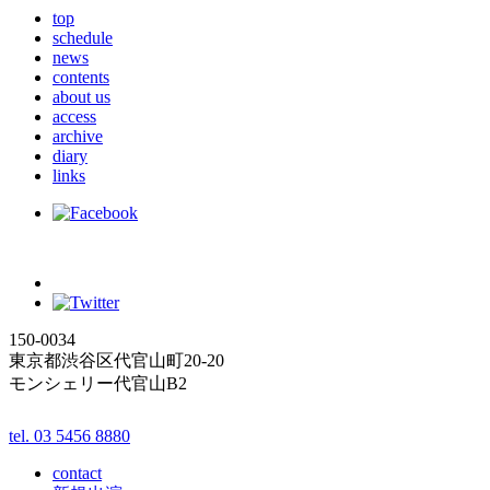
top
schedule
news
contents
about us
access
archive
diary
links
150-0034
東京都渋谷区代官山町20-20
モンシェリー代官山B2
tel. 03 5456 8880
contact