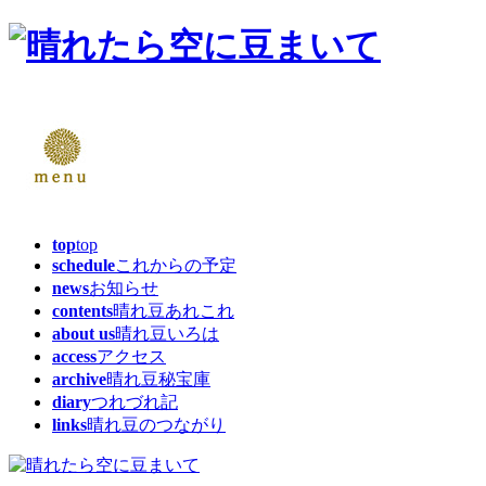
top
top
schedule
これからの予定
news
お知らせ
contents
晴れ豆あれこれ
about us
晴れ豆いろは
access
アクセス
archive
晴れ豆秘宝庫
diary
つれづれ記
links
晴れ豆のつながり