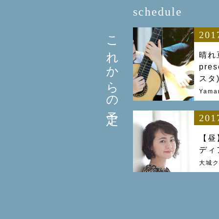
schedule
これからの予定
201
晴れ
pre
スタ)
Yama
201
【昼
ディ
大城ク