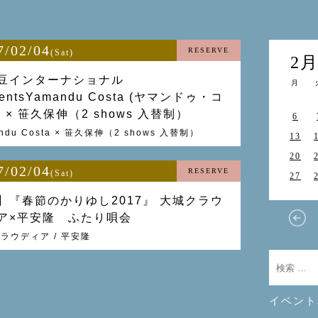
7/02/04
RESERVE
(Sat)
2
豆インターナショナル
月
sentsYamandu Costa (ヤマンドゥ・コ
 × 笹久保伸（2 shows 入替制）
6
ndu Costa × 笹久保伸（2 shows 入替制）
13
20
7/02/04
RESERVE
(Sat)
27
】『春節のかりゆし2017』 大城クラウ
ア×平安隆 ふたり唄会
ラウディア / 平安隆
イベント