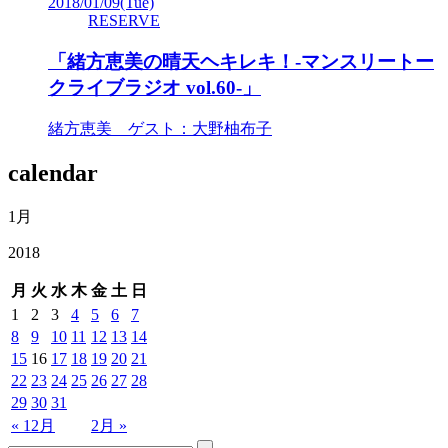
2018/01/09
(Tue)
RESERVE
「緒方恵美の晴天ヘキレキ！-マンスリートー
クライブラジオ vol.60-」
緒方恵美 ゲスト：大野柚布子
calendar
1月
2018
月
火
水
木
金
土
日
1
2
3
4
5
6
7
8
9
10
11
12
13
14
15
16
17
18
19
20
21
22
23
24
25
26
27
28
29
30
31
« 12月
2月 »