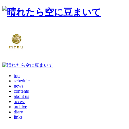
top
schedule
news
contents
about us
access
archive
diary
links