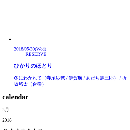
2018/05/30
(Wed)
RESERVE
ひかりのほとり
冬にわかれて（寺尾紗穂 / 伊賀航 / あだち麗三郎） / 折
坂悠太（合奏）
calendar
5月
2018