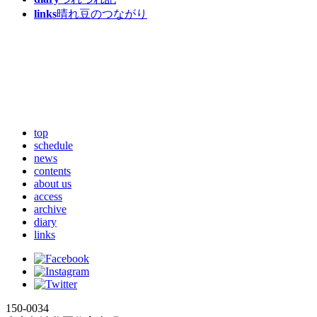
links
晴れ豆のつながり
top
schedule
news
contents
about us
access
archive
diary
links
150-0034