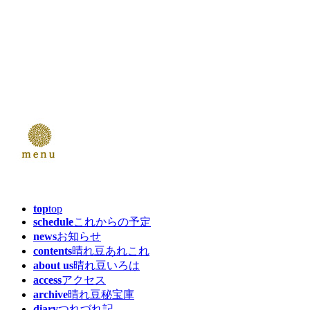
top
top
schedule
これからの予定
news
お知らせ
contents
晴れ豆あれこれ
about us
晴れ豆いろは
access
アクセス
archive
晴れ豆秘宝庫
diary
つれづれ記