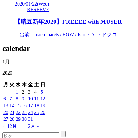
2020/01/22
(Wed)
RESERVE
【晴豆新年2020】FREEEE with MUSER
［出演］maco marets / EOW / Kroi / DJ トドクロ
calendar
1月
2020
月
火
水
木
金
土
日
1
2
3
4
5
6
7
8
9
10
11
12
13
14
15
16
17
18
19
20
21
22
23
24
25
26
27
28
29
30
31
« 12月
2月 »