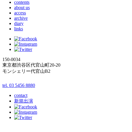
contents
about us
access
archive
diary
links
150-0034
東京都渋谷区代官山町20-20
モンシェリー代官山B2
tel. 03 5456 8880
contact
新規出演