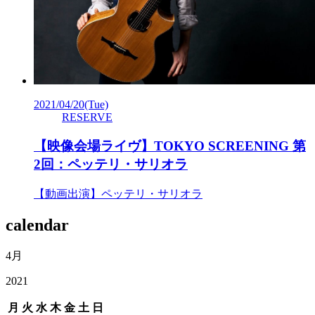
2021/04/20
(Tue)
RESERVE
【映像会場ライヴ】TOKYO SCREENING 第
2回：ペッテリ・サリオラ
【動画出演】ペッテリ・サリオラ
calendar
4月
2021
月
火
水
木
金
土
日