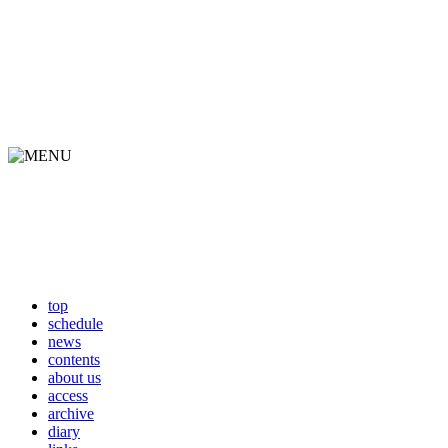
top
schedule
news
contents
about us
access
archive
diary