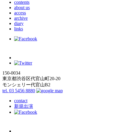
contents
about us
access
archive
diary
links
150-0034
東京都渋谷区代官山町20-20
モンシェリー代官山B2
tel. 03 5456 8880
contact
新規出演