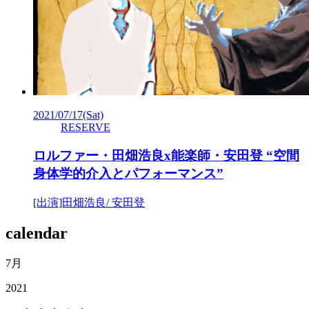
2021/07/17
(Sat)
RESERVE
ロルファー・田畑浩良x能楽師・安田登 “空間
身体学的介入とパフォーマンス”
[出演]田畑浩良/ 安田登
calendar
7月
2021