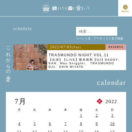
schedule
イベント名・アーティスト名で検索
これからの予定
2022/07/05
RESERVE
(Tue)
TRASMUNDO NIGHT VOL.11
【出演】【LIVE】寝木裕和【DJ】DADDY-
KAN、Mau Sniggler、 TRASMUNDO
DJs、SHIN MIYATA
calendar
7月
2022
月
火
水
木
金
土
日
1
2
3
4
5
6
7
8
9
10