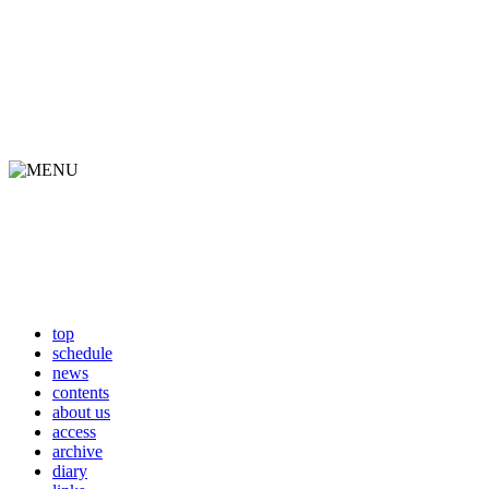
top
schedule
news
contents
about us
access
archive
diary