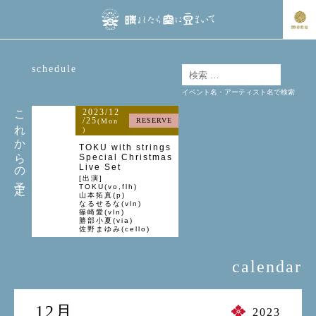
schedule
イベント名・アーティスト名で検索
これからの予定
2023/12
/25
RESERVE
(Mon
)
TOKU with strings
Special Christmas
Live Set
[出演]
TOKU(vo,flh)
山本拓真(p)
なるせるな(vln)
篠崎愛(vln)
勝部小夏(via)
佐野まゆみ(cello)
calendar
12月
2023