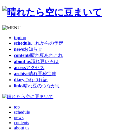
top
top
schedule
これからの予定
news
お知らせ
contents
晴れ豆あれこれ
about us
晴れ豆いろは
access
アクセス
archive
晴れ豆秘宝庫
diary
つれづれ記
links
晴れ豆のつながり
top
schedule
news
contents
about us