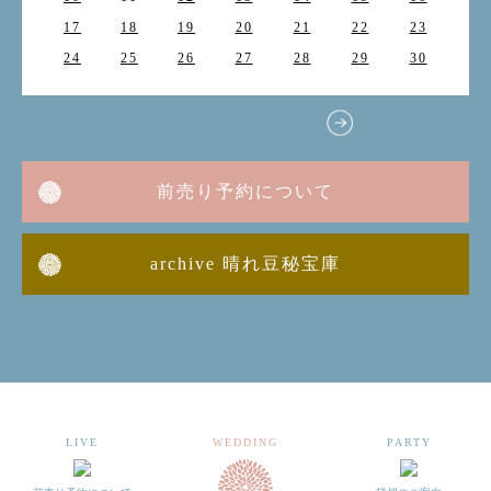
17
18
19
20
21
22
23
24
25
26
27
28
29
30
前売り予約について
archive 晴れ豆秘宝庫
LIVE
WEDDING
PARTY