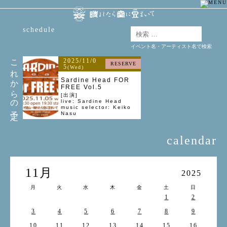
schedule
イベント名・アーティスト名で検索
これからの予定
2025/11/0
RESERVE
5
(Wed)
Sardine Head FOR
FREE Vol.5
[出演]
live: Sardine Head
music selector: Keiko
Nasu
calendar
11月
2025
月
火
水
木
金
土
日
1
2
3
4
5
6
7
8
9
10
11
12
13
14
15
16