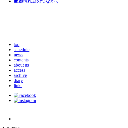
links
晴れ豆のつながり
top
schedule
news
contents
about us
access
archive
diary
links