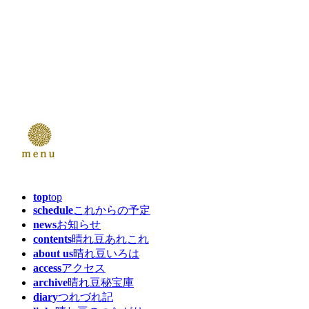
top
top
schedule
これからの予定
news
お知らせ
contents
晴れ豆あれこれ
about us
晴れ豆いろは
access
アクセス
archive
晴れ豆秘宝庫
diary
つれづれ記