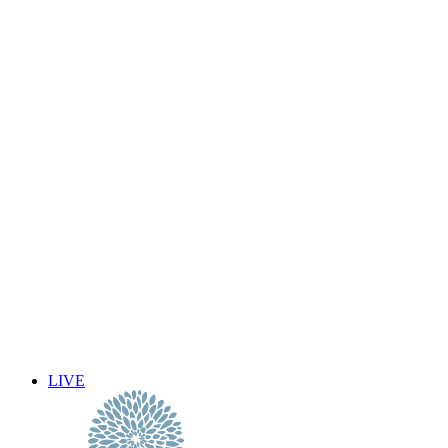
view all
calendar
8月
2026
月
火
水
木
金
土
日
1
2
3
4
5
6
7
8
9
10
11
12
13
14
15
16
17
18
19
20
21
22
23
24
25
26
27
28
29
30
31
« 7月
9月 »
LIVE
イベント名・アーティスト名で検索
前売り予約について
archive 晴れ豆秘宝庫