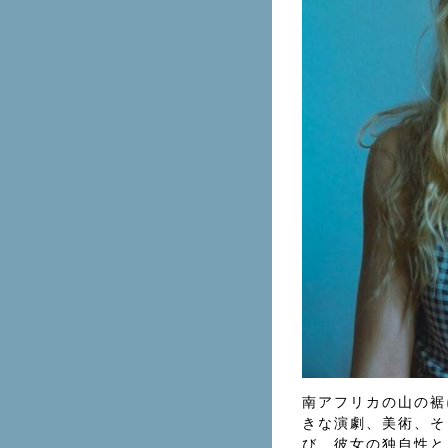
南アフリカの山の裾
きな演劇、美術、そ
び、彼女の独自性と