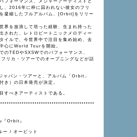
パフォーマンス、メジャーアーティストと
し、2016年に枠に囚われない彼女のフリ
凝縮したフルアルバム、[Orbit]をリリー
世界を放浪して培った経験、生まれ持った
出された、レトロビートニックメロディー
タイルで、今世界中で注目を集め始め、去
にWorld Tourを開始。
でのTEDやSXSWでのパフォーマンス、
の南アフリカ・ツアーでのオープニングなどが話
アルバム「Orbit」
のジャパン・ツアーと、
付き）の日本発売が決定。
目すべきアーティストである。
*********************************************
ou『Orbit』
ルー / オービット