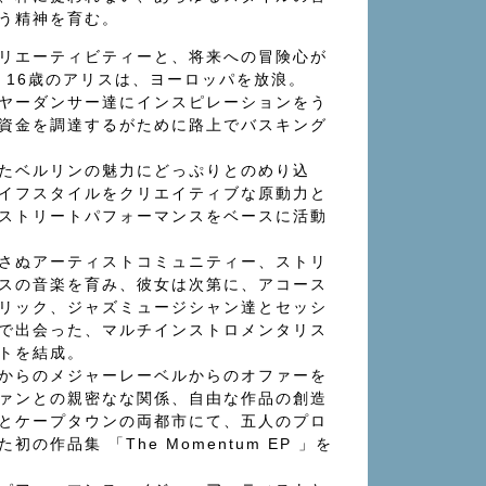
う精神を育む。
リエーティビティーと、将来への冒険心が
年、16歳のアリスは、ヨーロッパを放浪。
ヤーダンサー達にインスピレーションをう
資金を調達するがために路上でバスキング
たベルリンの魅力にどっぷりとのめり込
イフスタイルをクリエイティブな原動力と
ストリートパフォーマンスをベースに活動
さぬアーティストコミュニティー、ストリ
スの音楽を育み、彼女は次第に、アコース
リック、ジャズミュージシャン達とセッシ
で出会った、マルチインストロメンタリス
トを結成。
からのメジャーレーベルからのオファーを
ァンとの親密なな関係、自由な作品の創造
とケープタウンの両都市にて、五人のプロ
の作品集 「The Momentum EP 」を