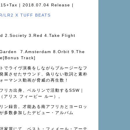
15+Tax | 2018.07.04 Release |
R/LR2 X
TUFF BEATS
nd 2.Society 3.Red 4.Take Flight
 Garden
7.Amsterdam 8.Orbit 9.The
he[Bonus Track]
トでライヴ演奏をしながらブルージーなフ
発展させたサウンド、偽りない歌詞と素朴
ォーマンス動画が脅威の再生数！
フリカ出身、ベルリンで活動するSSW｜
 Lou（アリス フィービー ルー）。
リン録音。才能ある南アフリカとヨーロッ
が多数参加したデビュー・アルバム
評家賞にて、ベスト・フィメール・アーテ