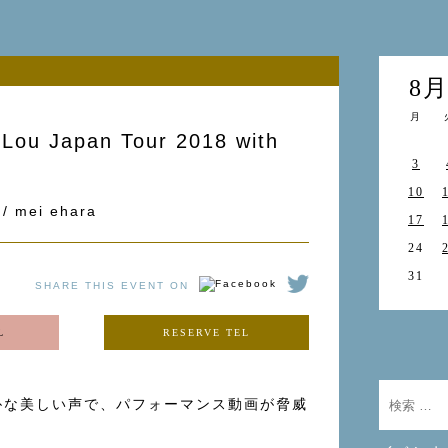
8
月
 Lou Japan Tour 2018 with
3
10
 / mei ehara
17
24
31
SHARE THIS EVENT ON
L
RESERVE TEL
朴な美しい声で、パフォーマンス動画が脅威