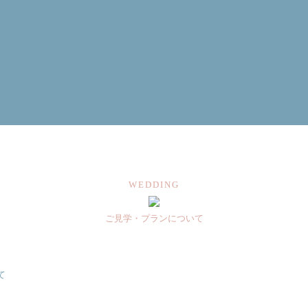
next / 次へ
view all
WEDDING
ご見学・プランについて
て