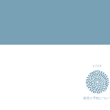
before / 前へ
LIVE
前売り予約につい