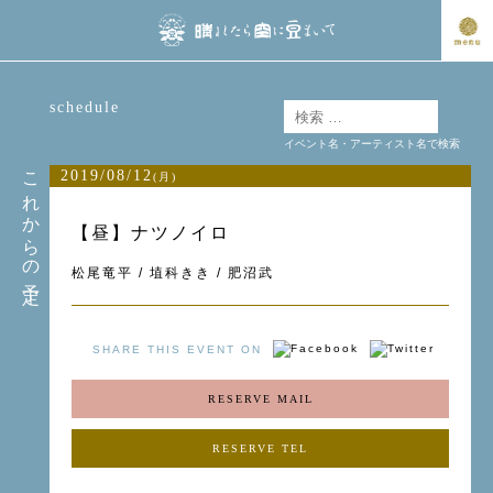
schedule
イベント名・アーティスト名で検索
これからの予定
2019/08/12
(月)
【昼】ナツノイロ
松尾竜平 / 埴科きき / 肥沼武
SHARE THIS EVENT ON
RESERVE MAIL
RESERVE TEL