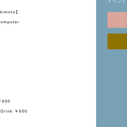
イベント
akimoto】
Computer
)
￥600
ink ￥600