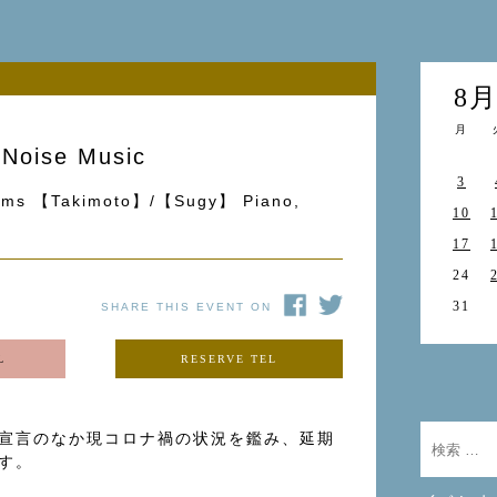
8
月
oise Music
3
s 【Takimoto】/【Sugy】 Piano,
10
17
24
31
SHARE THIS EVENT ON
L
RESERVE TEL
宣言のなか現コロナ禍の状況を鑑み、延期
す。