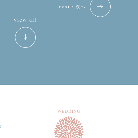
next / 次へ
view all
WEDDING
て