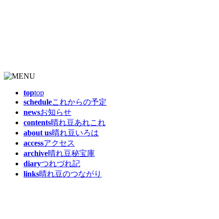
top
top
schedule
これからの予定
news
お知らせ
contents
晴れ豆あれこれ
about us
晴れ豆いろは
access
アクセス
archive
晴れ豆秘宝庫
diary
つれづれ記
links
晴れ豆のつながり