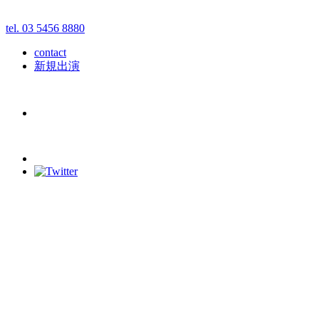
tel. 03 5456 8880
contact
新規出演
schedule