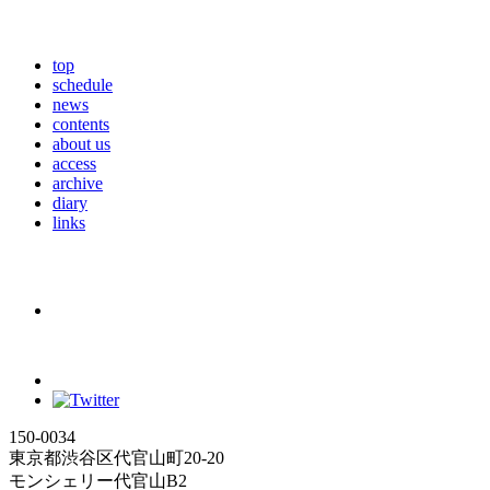
top
schedule
news
contents
about us
access
archive
diary
links
150-0034
東京都渋谷区代官山町20-20
モンシェリー代官山B2