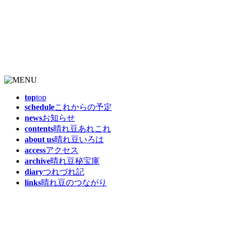
top
top
schedule
これからの予定
news
お知らせ
contents
晴れ豆あれこれ
about us
晴れ豆いろは
access
アクセス
archive
晴れ豆秘宝庫
diary
つれづれ記
links
晴れ豆のつながり