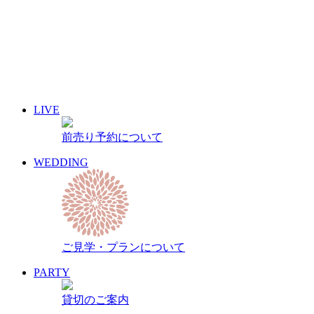
10
11
12
13
14
15
16
17
18
19
20
21
22
23
24
25
26
27
28
29
30
31
« 7月
9月 »
LIVE
イベント名・アーティスト名で検索
前売り予約について
前売り予約について
archive 晴れ豆秘宝庫
WEDDING
ご見学・プランについて
PARTY
貸切のご案内