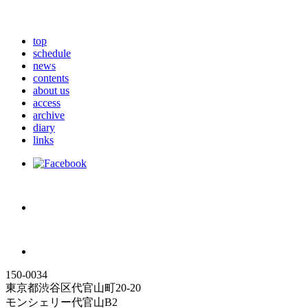
top
schedule
news
contents
about us
access
archive
diary
links
150-0034
東京都渋谷区代官山町20-20
モンシェリー代官山B2