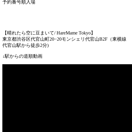
予約番号順入場
【晴れたら空に豆まいて
/ HareMame Tokyo
】
東京都渋谷区代官山町
20−20
モンシェリ代官山
B2F
（東横線
代官山駅
から徒歩
2
分
)
↓
駅からの道順動画