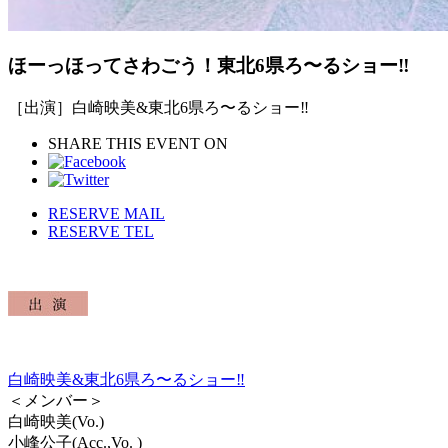
ほーっほってさわごう！東北6県ろ〜るショー‼︎
［出演］白崎映美&東北6県ろ〜るショー‼︎
SHARE THIS EVENT ON
RESERVE MAIL
RESERVE TEL
白崎映美&東北6県ろ〜るショー‼︎
＜メンバー＞
白崎映美(Vo.)
小峰公子(Acc.,Vo. )