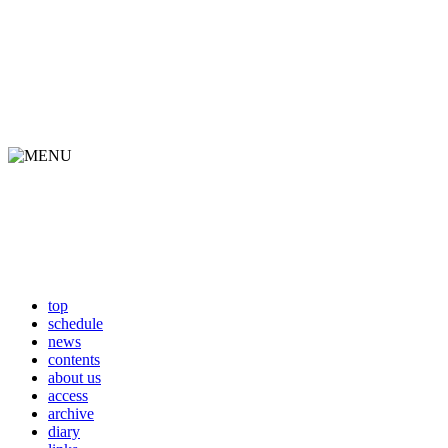
top
schedule
news
contents
about us
access
archive
diary