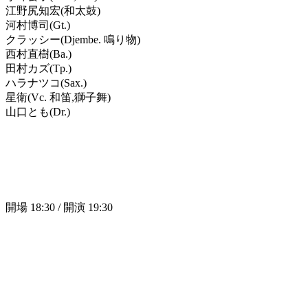
江野尻知宏(和太鼓)
河村博司(Gt.)
クラッシー(Djembe. 鳴り物)
西村直樹(Ba.)
田村カズ(Tp.)
ハラナツコ(Sax.)
星衛(Vc. 和笛,獅子舞)
山口とも(Dr.)
開場 18:30 / 開演 19:30