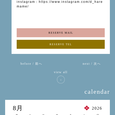
instagram
：
https://www.instagram.com/d_hare
mame/
RESERVE MAIL
RESERVE TEL
before / 前へ
next / 次へ
view all
calendar
8月
2026