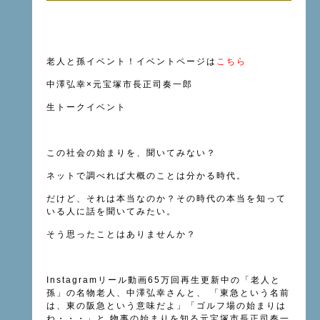
老人と孫イベント！イベントページは
こちら
中澤弘幸×元宝塚市長正司奏一郎
生トークイベント
この社会の始まりを、聞いてみない？
ネットで調べれば大概のことは分かる時代。
だけど、それは本当なのか？その時代の本当を知って
いる人に話を聞いてみたい。
そう思ったことはありませんか？
Instagramリール動画
65万回再生
更新中の「老人と
孫」の名物老人、中澤弘幸さんと、 「東急という名前
は、東の阪急という意味だよ」「ゴルフ場の始まりは
ね・・・」と 物事の始まりを知る元宝塚市長正司奏一