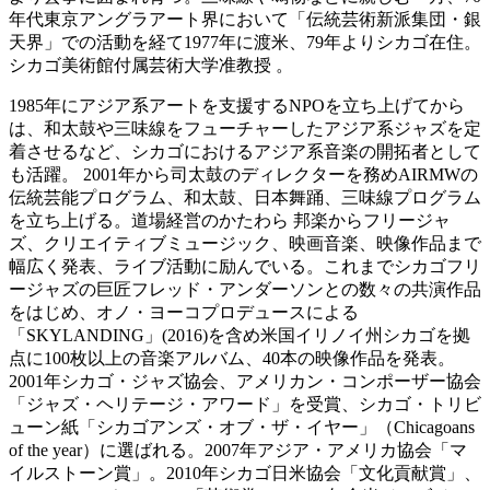
年代東京アングラアート界において「伝統芸術新派集団・銀
天界」での活動を経て1977年に渡米、79年よりシカゴ在住。
シカゴ美術館付属芸術大学准教授 。
1985年にアジア系アートを支援するNPOを立ち上げてから
は、和太鼓や三味線をフューチャーしたアジア系ジャズを定
着させるなど、シカゴにおけるアジア系音楽の開拓者として
も活躍。 2001年から司太鼓のディレクターを務めAIRMWの
伝統芸能プログラム、和太鼓、日本舞踊、三味線プログラム
を立ち上げる。道場経営のかたわら 邦楽からフリージャ
ズ、クリエイティブミュージック、映画音楽、映像作品まで
幅広く発表、ライブ活動に励んでいる。これまでシカゴフリ
ージャズの巨匠フレッド・アンダーソンとの数々の共演作品
をはじめ、オノ・ヨーコプロデュースによる
「SKYLANDING」(2016)を含め米国イリノイ州シカゴを拠
点に100枚以上の音楽アルバム、40本の映像作品を発表。
2001年シカゴ・ジャズ協会、アメリカン・コンポーザー協会
「ジャズ・ヘリテージ・アワード」を受賞、シカゴ・トリビ
ューン紙「シカゴアンズ・オブ・ザ・イヤー」（Chicagoans
of the year）に選ばれる。2007年アジア・アメリカ協会「マ
イルストーン賞」。2010年シカゴ日米協会「文化貢献賞」、