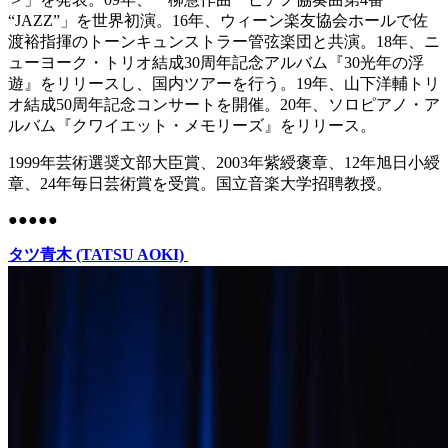
“JAZZ”」を世界初演。16年、ウィーン楽友協会ホールで佐
渡裕指揮のトーンキュンストラー管弦楽団と共演。18年、ニ
ューヨーク・トリオ結成30周年記念アルバム『30光年の浮
遊』をリリースし、国内ツアーを行う。19年、山下洋輔トリ
オ結成50周年記念コンサートを開催。20年、ソロピアノ・ア
ルバム『クワイエット・メモリーズ』をリリース。
1999年芸術選奨文部大臣賞、2003年紫綬褒章、12年旭日小綬
章、24年毎日芸術賞を受賞。国立音楽大学招聘教授。
●●●●●
タツ青木 (TATSU AOKI)