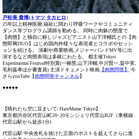
戸松美 貴博(トマツ タカヒロ
）
25年以上精神医療,福祉に関わり呼吸ワークやコミュニティ
ダンス等プログラム講師を勤める。 同時に肉躰の態度で
【肉態】と独自に称しジャズピアニスト山下洋輔氏との【肉
態即興DUO】はじめ国内外様々な表現者とコラボやセッシ
ョンを続ける。 演劇や商業映画,メジャーバンドMV等に出
演するなど肉態表現は多岐にわたる。 都主催Tokyo
Experimental Festival特別賞(一柳慧,山下洋輔,中川賢一,畠中実,
毛利嘉孝ほか審査員) 主演ドキュメント映画
【肉態問答】
今
さらyouTube【
肉態問答チャンネル
】
●●●●●
【晴れたら空に豆まいて
/ HareMame Tokyo
】
東京都渋谷区代官山町
20−20
モンシェリ代官山
B2F
（東横線
代官山駅
から徒歩
1
分
)
代官山駅
中央改札を抜けた正面のポストを超えて
さらに進