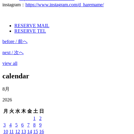
instagram
：
https://www.instagram.com/d_haremame/
RESERVE MAIL
RESERVE TEL
before / 前へ
next / 次へ
view all
calendar
8月
2026
月
火
水
木
金
土
日
1
2
3
4
5
6
7
8
9
10
11
12
13
14
15
16