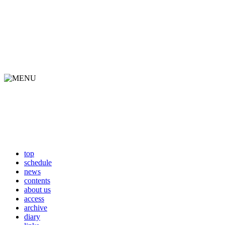
top
schedule
news
contents
about us
access
archive
diary