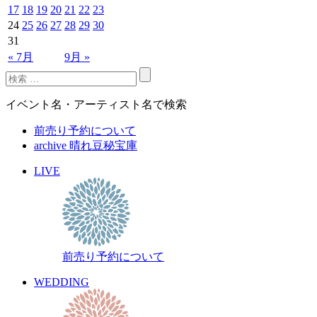
17
18
19
20
21
22
23
24
25
26
27
28
29
30
31
« 7月
9月 »
イベント名・アーティスト名で検索
前売り予約について
archive 晴れ豆秘宝庫
LIVE
前売り予約について
WEDDING