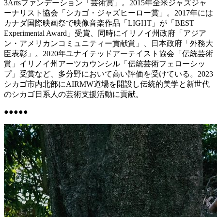
3Artsファンデーション「芸術賞」。2015年全米ジャズジャ
ーナリスト協会「シカゴ・ジャズヒーロー賞」。2017年には
カナダ国際映画祭で映像音楽作品「LIGHT」が「BEST
Experimental Award」受賞、同時にイリノイ州政府「アジア
ン・アメリカンコミュニティー貢献賞」、日本政府「外務大
臣表彰」。2020年ユナイテッドアーテイスト協会「伝統芸術
賞」イリノイ州アーツカウンシル「伝統芸術フェローシッ
プ」受賞など、多分野において高い評価を受けている。2023
シカゴ市内北部にAIRMW道場を開設し伝統的美学と新世代
のシカゴ日系人の芸術支援活動に貢献。
●●●●●