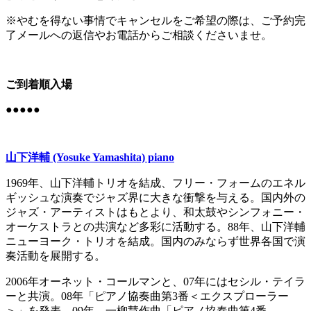
※やむを得ない事情でキャンセルをご希望の際は、ご予約完
了メールへの返信やお電話からご相談くださいませ。
ご到着順入場
●●●●●
山下洋輔 (Yosuke Yamashita) piano
1969年、山下洋輔トリオを結成、フリー・フォームのエネル
ギッシュな演奏でジャズ界に大きな衝撃を与える。国内外の
ジャズ・アーティストはもとより、和太鼓やシンフォニー・
オーケストラとの共演など多彩に活動する。88年、山下洋輔
ニューヨーク・トリオを結成。国内のみならず世界各国で演
奏活動を展開する。
2006年オーネット・コールマンと、07年にはセシル・テイラ
ーと共演。08年「ピアノ協奏曲第3番＜エクスプローラー
＞」を発表。09年、一柳慧作曲「ピアノ協奏曲第4番