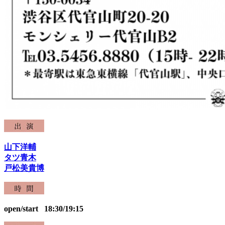
山下洋輔
タツ青木
戸松美貴博
open/start 18:30/19:15