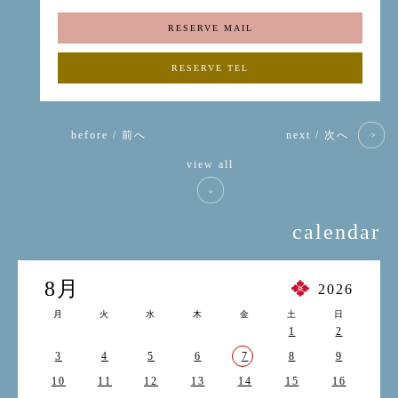
RESERVE MAIL
RESERVE TEL
before / 前へ
next / 次へ
view all
calendar
8月
2026
月
火
水
木
金
土
日
1
2
3
4
5
6
7
8
9
10
11
12
13
14
15
16