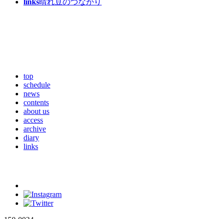
links
晴れ豆のつながり
top
schedule
news
contents
about us
access
archive
diary
links