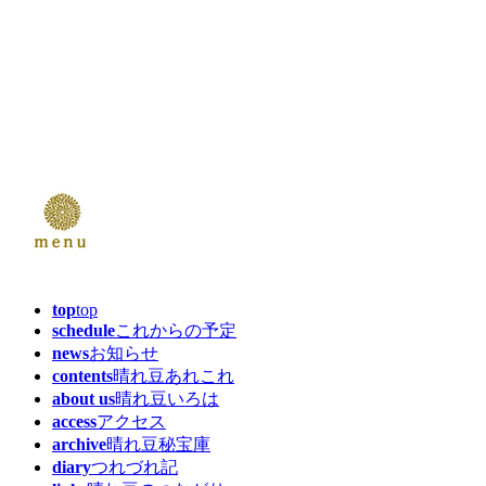
top
top
schedule
これからの予定
news
お知らせ
contents
晴れ豆あれこれ
about us
晴れ豆いろは
access
アクセス
archive
晴れ豆秘宝庫
diary
つれづれ記