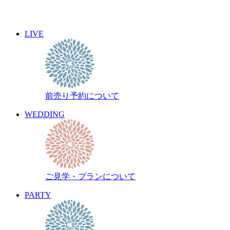
« 7月
9月 »
LIVE
イベント名・アーティスト名で検索
前売り予約について
archive 晴れ豆秘宝庫
前売り予約について
WEDDING
ご見学・プランについて
PARTY