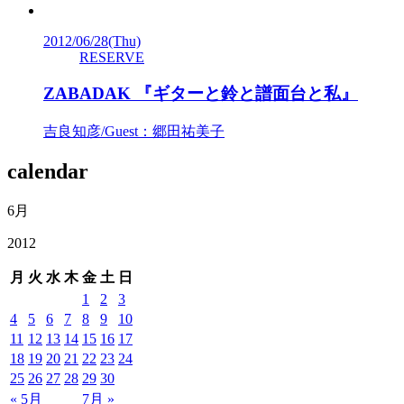
2012/06/28
(Thu)
RESERVE
ZABADAK 『ギターと鈴と譜面台と私』
吉良知彦/Guest：郷田祐美子
calendar
6月
2012
月
火
水
木
金
土
日
1
2
3
4
5
6
7
8
9
10
11
12
13
14
15
16
17
18
19
20
21
22
23
24
25
26
27
28
29
30
« 5月
7月 »