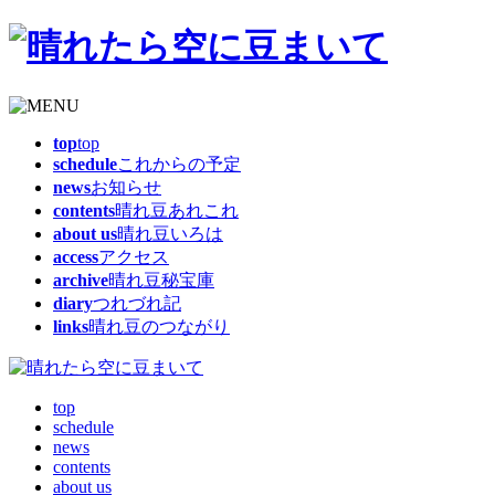
top
top
schedule
これからの予定
news
お知らせ
contents
晴れ豆あれこれ
about us
晴れ豆いろは
access
アクセス
archive
晴れ豆秘宝庫
diary
つれづれ記
links
晴れ豆のつながり
top
schedule
news
contents
about us