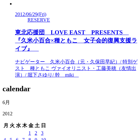
2012/06/29
(Fri)
RESERVE
東北応援団 LOVE EAST PRESENTS
『久米小百合×種ともこ 女子会的復興支援ラ
イブ』
ナビゲーター 久米小百合（元・久保田早紀）/ 特別ゲ
スト 種ともこ ヴァイオリニスト・工藤美穂（友情出
演）/ 堀下さゆり/ 幹 miki
calendar
6月
2012
月
火
水
木
金
土
日
1
2
3
4
5
6
7
8
9
10