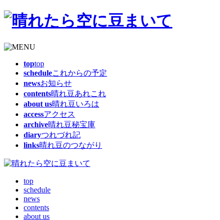
top
top
schedule
これからの予定
news
お知らせ
contents
晴れ豆あれこれ
about us
晴れ豆いろは
access
アクセス
archive
晴れ豆秘宝庫
diary
つれづれ記
links
晴れ豆のつながり
top
schedule
news
contents
about us