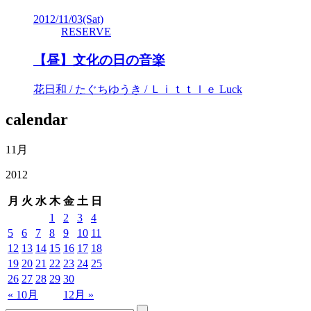
2012/11/03
(Sat)
RESERVE
【昼】文化の日の音楽
花日和 / たぐちゆうき / Ｌｉｔｔｌｅ Luck
calendar
11月
2012
月
火
水
木
金
土
日
1
2
3
4
5
6
7
8
9
10
11
12
13
14
15
16
17
18
19
20
21
22
23
24
25
26
27
28
29
30
« 10月
12月 »