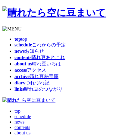
top
top
schedule
これからの予定
news
お知らせ
contents
晴れ豆あれこれ
about us
晴れ豆いろは
access
アクセス
archive
晴れ豆秘宝庫
diary
つれづれ記
links
晴れ豆のつながり
top
schedule
news
contents
about us