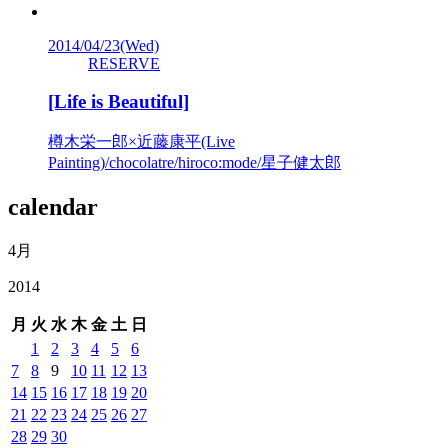
2014/04/23
(Wed)
RESERVE
[Life is Beautiful]
樽木栄一郎×近藤康平(Live
Painting)/chocolatre/hiroco:mode/星子健太郎
calendar
4月
2014
月
火
水
木
金
土
日
1
2
3
4
5
6
7
8
9
10
11
12
13
14
15
16
17
18
19
20
21
22
23
24
25
26
27
28
29
30