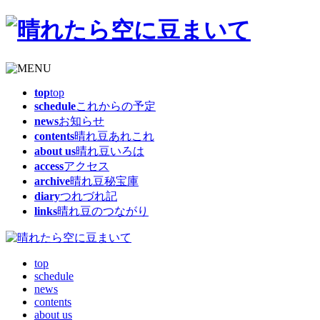
top
top
schedule
これからの予定
news
お知らせ
contents
晴れ豆あれこれ
about us
晴れ豆いろは
access
アクセス
archive
晴れ豆秘宝庫
diary
つれづれ記
links
晴れ豆のつながり
top
schedule
news
contents
about us