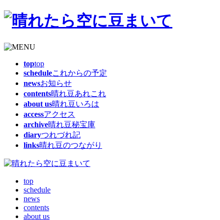
top
top
schedule
これからの予定
news
お知らせ
contents
晴れ豆あれこれ
about us
晴れ豆いろは
access
アクセス
archive
晴れ豆秘宝庫
diary
つれづれ記
links
晴れ豆のつながり
top
schedule
news
contents
about us