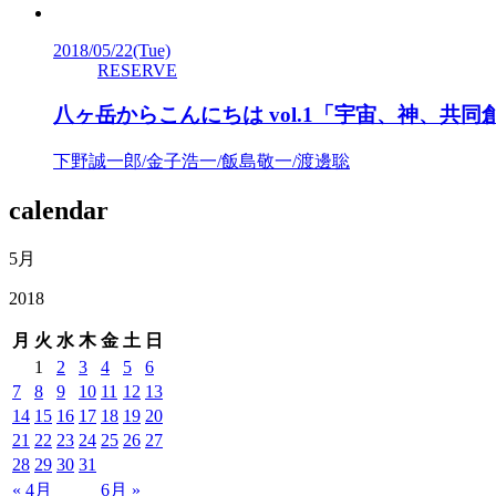
2018/05/22
(Tue)
RESERVE
八ヶ岳からこんにちは vol.1「宇宙、神、共
下野誠一郎/金子浩一/飯島敬一/渡邊聡
calendar
5月
2018
月
火
水
木
金
土
日
1
2
3
4
5
6
7
8
9
10
11
12
13
14
15
16
17
18
19
20
21
22
23
24
25
26
27
28
29
30
31
« 4月
6月 »