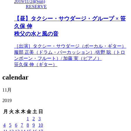
2019/11/24
(Sun)
RESERVE
【昼】タクシー・サウダージ・グループ × 笹
久保 伸
秩父の水と風の音
［出演］タクシー・サウダージ（ボーカル・ギター）
服部 正美（ドラム・パーカッション）/佐野 聡（トロ
ンボーン・フルート）/ 加藤 実（ピアノ）
笹久保 伸（ギター）
calendar
11月
2019
月
火
水
木
金
土
日
1
2
3
4
5
6
7
8
9
10