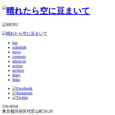
top
schedule
news
contents
about us
access
archive
diary
links
150-0034
東京都渋谷区代官山町20-20