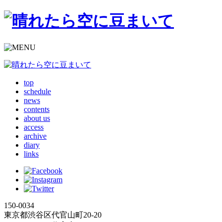
top
schedule
news
contents
about us
access
archive
diary
links
150-0034
東京都渋谷区代官山町20-20