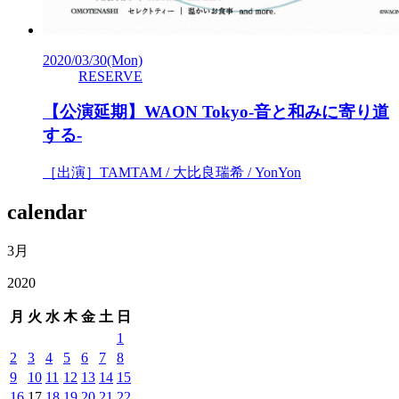
2020/03/30
(Mon)
RESERVE
【公演延期】WAON Tokyo-音と和みに寄り道
する-
［出演］TAMTAM / 大比良瑞希 / YonYon
calendar
3月
2020
月
火
水
木
金
土
日
1
2
3
4
5
6
7
8
9
10
11
12
13
14
15
16
17
18
19
20
21
22