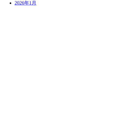
2026年1月
過去のスケジュール
LIVE
前売り予約について
WEDDING
ご見学・プランについて
PARTY
貸切のご案内
T. 03 5456 8880
contact
晴れたら空に豆まいて All Rights Reserved.