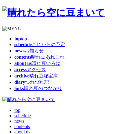
top
top
schedule
これからの予定
news
お知らせ
contents
晴れ豆あれこれ
about us
晴れ豆いろは
access
アクセス
archive
晴れ豆秘宝庫
diary
つれづれ記
links
晴れ豆のつながり
top
schedule
news
contents
about us