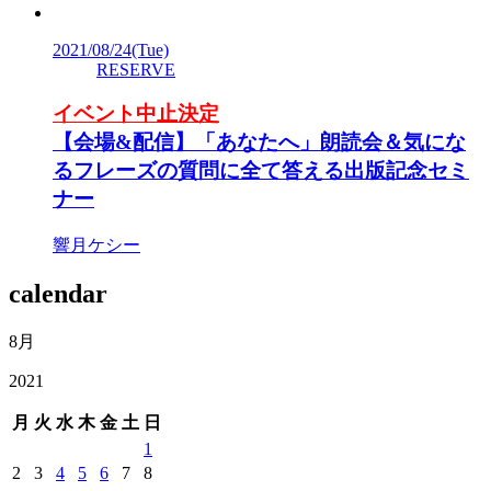
2021/08/24
(Tue)
RESERVE
イベント中止決定
【会場&配信】「あなたへ」朗読会＆気にな
るフレーズの質問に全て答える出版記念セミ
ナー
響月ケシー
calendar
8月
2021
月
火
水
木
金
土
日
1
2
3
4
5
6
7
8