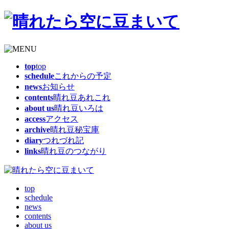
top
top
schedule
これからの予定
news
お知らせ
contents
晴れ豆あれこれ
about us
晴れ豆いろは
access
アクセス
archive
晴れ豆秘宝庫
diary
つれづれ記
links
晴れ豆のつながり
top
schedule
news
contents
about us