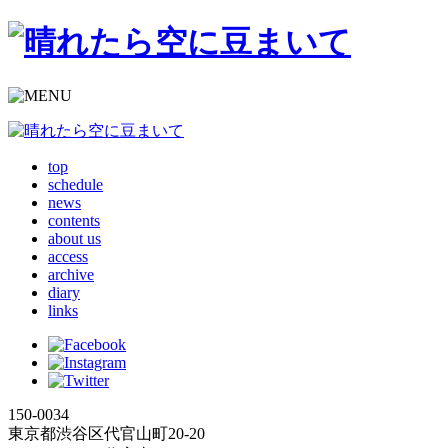
top
schedule
news
contents
about us
access
archive
diary
links
150-0034
東京都渋谷区代官山町20-20