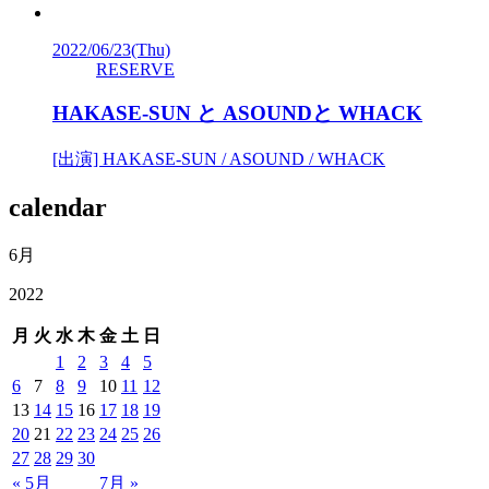
2022/06/23
(Thu)
RESERVE
HAKASE-SUN と ASOUNDと WHACK
[出演] HAKASE-SUN / ASOUND / WHACK
calendar
6月
2022
月
火
水
木
金
土
日
1
2
3
4
5
6
7
8
9
10
11
12
13
14
15
16
17
18
19
20
21
22
23
24
25
26
27
28
29
30
« 5月
7月 »