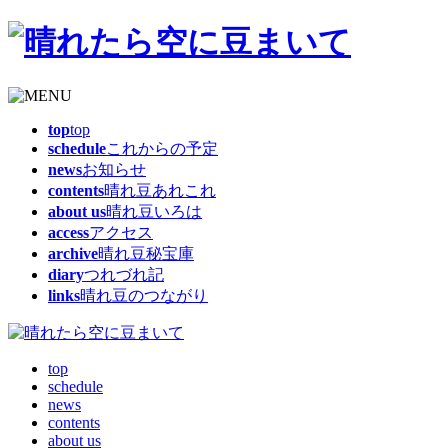
top
top
schedule
これからの予定
news
お知らせ
contents
晴れ豆あれこれ
about us
晴れ豆いろは
access
アクセス
archive
晴れ豆秘宝庫
diary
つれづれ記
links
晴れ豆のつながり
top
schedule
news
contents
about us