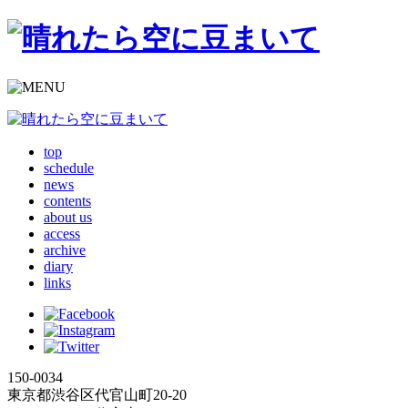
top
schedule
news
contents
about us
access
archive
diary
links
150-0034
東京都渋谷区代官山町20-20