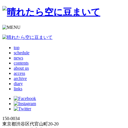
top
schedule
news
contents
about us
access
archive
diary
links
150-0034
東京都渋谷区代官山町20-20