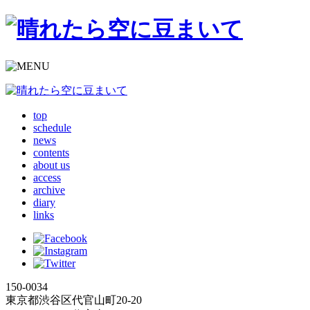
top
schedule
news
contents
about us
access
archive
diary
links
150-0034
東京都渋谷区代官山町20-20