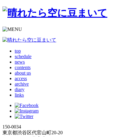
top
schedule
news
contents
about us
access
archive
diary
links
150-0034
東京都渋谷区代官山町20-20