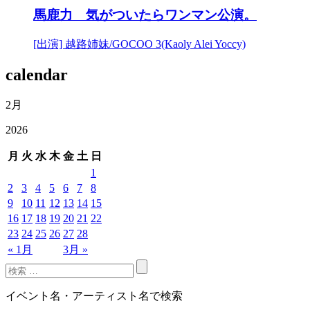
馬鹿力 気がついたらワンマン公演。
[出演] 越路姉妹/GOCOO 3(Kaoly Alei Yoccy)
calendar
2月
2026
月
火
水
木
金
土
日
1
2
3
4
5
6
7
8
9
10
11
12
13
14
15
16
17
18
19
20
21
22
23
24
25
26
27
28
« 1月
3月 »
イベント名・アーティスト名で検索