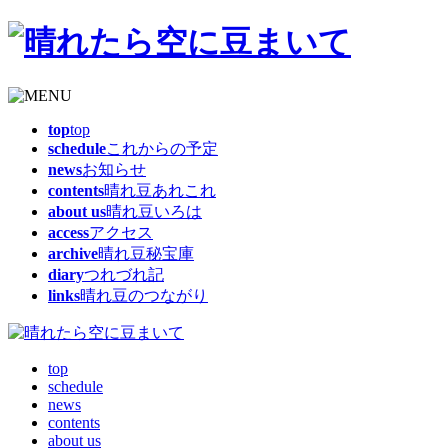
top
top
schedule
これからの予定
news
お知らせ
contents
晴れ豆あれこれ
about us
晴れ豆いろは
access
アクセス
archive
晴れ豆秘宝庫
diary
つれづれ記
links
晴れ豆のつながり
top
schedule
news
contents
about us