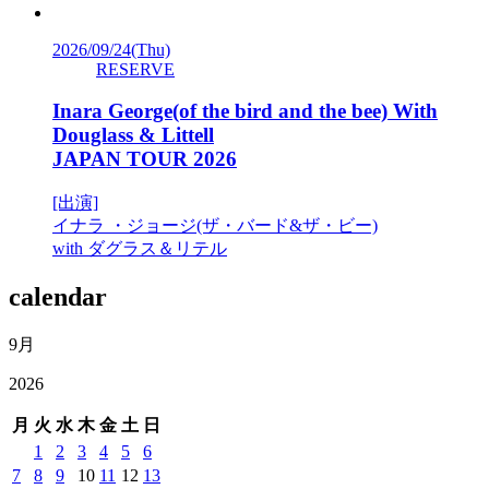
2026/09/24
(Thu)
RESERVE
Inara George(of the bird and the bee) With
Douglass & Littell
JAPAN TOUR 2026
[出演]
イナラ ・ジョージ(ザ・バード&ザ・ビー)
with ダグラス＆リテル
calendar
9月
2026
月
火
水
木
金
土
日
1
2
3
4
5
6
7
8
9
10
11
12
13