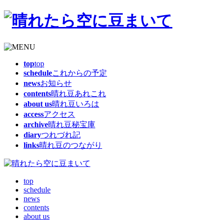
top
top
schedule
これからの予定
news
お知らせ
contents
晴れ豆あれこれ
about us
晴れ豆いろは
access
アクセス
archive
晴れ豆秘宝庫
diary
つれづれ記
links
晴れ豆のつながり
top
schedule
news
contents
about us