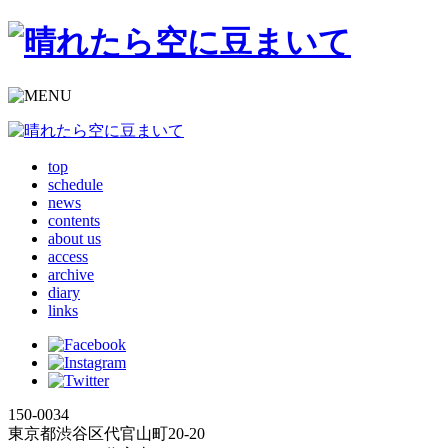
top
schedule
news
contents
about us
access
archive
diary
links
150-0034
東京都渋谷区代官山町20-20