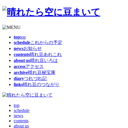
top
top
schedule
これからの予定
news
お知らせ
contents
晴れ豆あれこれ
about us
晴れ豆いろは
access
アクセス
archive
晴れ豆秘宝庫
diary
つれづれ記
links
晴れ豆のつながり
top
schedule
news
contents
about us