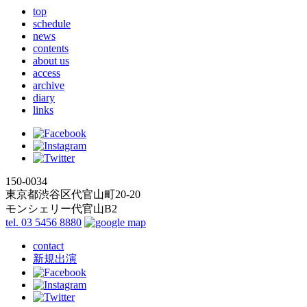
top
schedule
news
contents
about us
access
archive
diary
links
150-0034
東京都渋谷区代官山町20-20
モンシェリー代官山B2
tel. 03 5456 8880
contact
新規出演