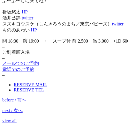
ふ〜ふ〜しに来てね！
–
折坂悠太
HP
酒井己詳
twitter
スズキヨウスケ（しんきろうのまち／東京パピーズ）
twitter
もののあわい
HP
–
開 18:30 演 19:00 ・ スープ付 前 2,500 当 3,000 +1D 60
–
ご到着順入場
–
メールでのご予約
電話でのご予約
–
RESERVE MAIL
RESERVE TEL
before / 前へ
next / 次へ
view all