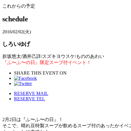
これからの予定
schedule
2016/02/02
(火)
しろいゆげ
折坂悠太/酒井己詳/スズキヨウスケ/もののあわい
『ふ〜ふ〜の日』限定スープ付イベント！
SHARE THIS EVENT ON
RESERVE MAIL
RESERVE TEL
2月2日は『ふ〜ふ〜の日』！
そこで、晴れ豆特製スープが飲めるスープ付のあったかイベ