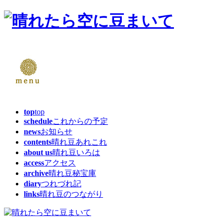
top
top
schedule
これからの予定
news
お知らせ
contents
晴れ豆あれこれ
about us
晴れ豆いろは
access
アクセス
archive
晴れ豆秘宝庫
diary
つれづれ記
links
晴れ豆のつながり